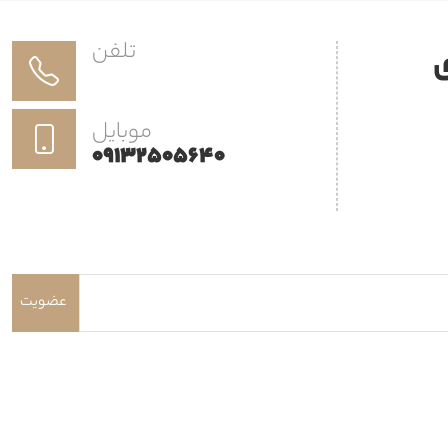
تلفن
ی
موبایل
09132505640
عضویت