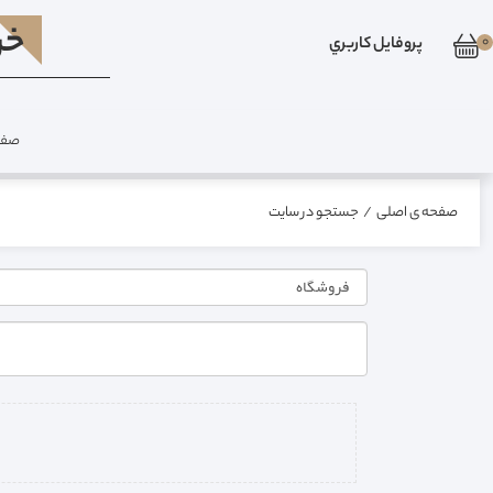
خر
0
پروفايل کاربري
صفح
صفحه ی اصلی
/
جستجو در سایت