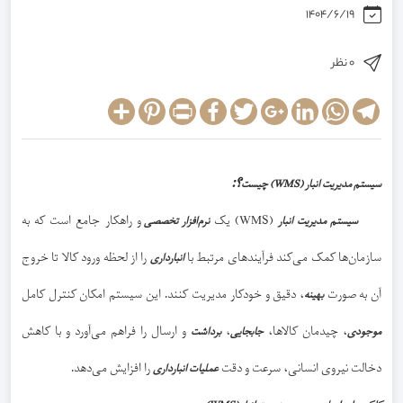
1404/6/19
0 نظر
Share
Pinterest
Print
Facebook
Twitter
Google+
LinkedIn
WhatsApp
Telegram
؟:
سیستم مدیریت انبار (WMS) چیست
(WMS) یک
و راهکار جامع است که به
سیستم مدیریت انبا
ر
نرم‌افزار تخصصی
سازمان‌ها کمک می‌کند فرآیندهای مرتبط با
را از لحظه ورود کالا تا خروج
انبارداری
آن به صورت
، دقیق و خودکار مدیریت کنند. این سیستم امکان کنترل کامل
بهینه
، چیدمان کالاها،
،
و ارسال را فراهم می‌آورد و با کاهش
موجودی
جابجایی
برداشت
دخالت نیروی انسانی، سرعت و دقت
را افزایش می‌دهد.
عملیات انبارداری