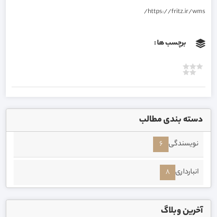
https://fritz.ir/wms/
برچسب ها :
دسته بندی مطالب
نویسندگی
6
انبارداری
8
آخرین وبلاگ