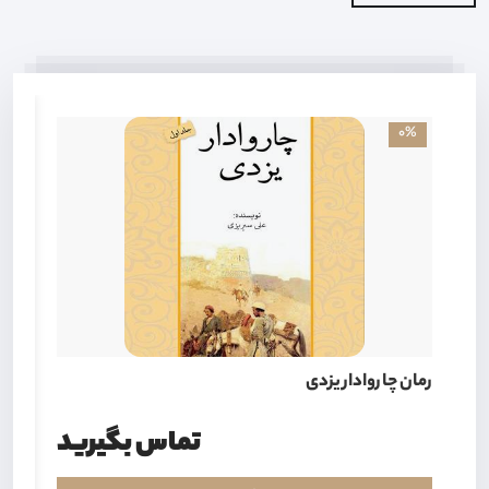
0%
رمان چاروادار یزدی
رما
تماس بگیرید