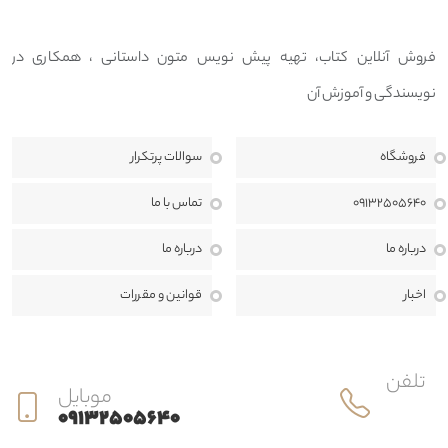
فروش آنلاین کتاب، تهیه پیش نویس متون داستانی ، همکاری در
نویسندگی و آموزش آن
فروشگاه
سوالات پرتکرار
09132505640
تماس با ما
درباره ما
درباره ما
اخبار
قوانين و مقررات
تلفن
موبایل
09132505640