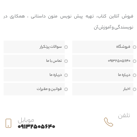
فروش آنلاین کتاب، تهیه پیش نویس متون داستانی ، همکاری در
نویسندگی و آموزش آن
فروشگاه
سوالات پرتکرار
09132505640
تماس با ما
درباره ما
درباره ما
اخبار
قوانين و مقررات
تلفن
موبایل
09132505640