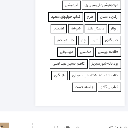
مرحوم شیرعلی سیریزی
انیمیشن
ارکان داستان
طرح
کتاب خوابهای سعید
زااوتار
داستان بلند
شوشه
نقدپذیر
خبرنگاری
شور
چم
جلسه پنجم
خلاصه نویسی
عکاسی
موسیقی
رودخانه شور سیریز
کاظم حسین عبدالعلی
کتاب هدایت نوشته علی سیریزی
بازیگری
کتاب زیگادو
جلسه نخست