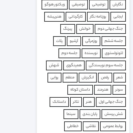
نگارش
توضیحی
توصیفی
ویکتور هوگو
ایجابی
روزنامه نگار
کارگردانی
هنرپیشه
جنگ جهانی دوم
خوانش
پیرنگ
جلسه ششم
روزمرگی
آرشیو
پلات
لئوتولستوی
نویسنده
جلسه دوم
جلسه سوم نویسندگی
همینگوی
سُهش
شعر
رقص
انگیزش
منظم
روایی
سونر
هنرمند
داستان کوتاه
جنگ جهانی اول
هنر
تئاتر
داستانک
شش پرسش
پایان بندی
سینما
روابط عمومی
نقاشی
خطاطی