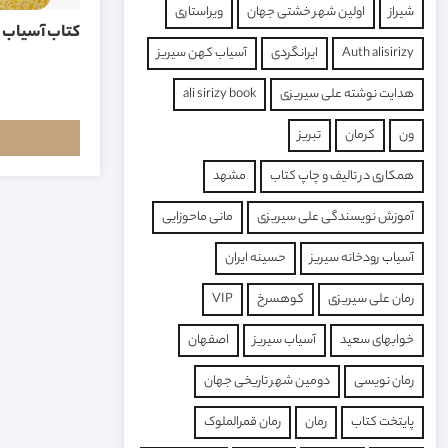
شیراز
اولین شهر خشتی جهان
ویراستاری
کتاب آسیاب 
Auth alisirizy
ایرانگردی
آسیاب کهن سیریز
هدایت نوشته علی سیریزی
ali sirizy book
ون
کرمان
تبریز
همکاری در تالیف و چاپ کتاب
مشهد
آموزش نویسندگی علی سیریزی
مانی ماحوزایی
آسیاب رودخانه سیریز
حسینه ایران
رمان علی سیریزی
کوهسرخ
VIP
خوابهای سعید
آسیاب سیریز
اصفهان
رمان نویسی
دومین شهر تاریخی جهان
پایتخت کتاب
رمان
رمان قمرالملوک