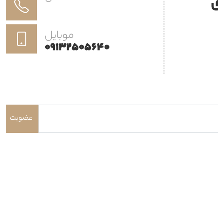
ی
موبایل
09132505640
عضویت