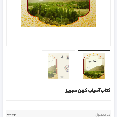
کتاب آسیاب کهن سیریز
کد محصول:
230334