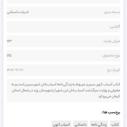
دسته بندی:
ادبیات داستانی
گارانتی:
میزان بازدید:
163
نوع محصول:
کالا
تاریخ درج:
1404/9/27
کتاب آسیاب کهن سیریز، مربوط به زندگی‌نامه آسیاب‌بانان شهر سیریز است و به
معرفی و روایت سرگذشت آسیاب‌بانان این شهر از شهرستان زرند در شمال استان
کرمان می‌پردازد.
برچسب ها :
کتاب
زندگی نامه
داستانی
آسیاب کهن