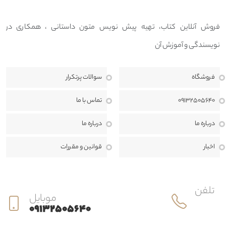
فروش آنلاین کتاب، تهیه پیش نویس متون داستانی ، همکاری در
نویسندگی و آموزش آن
فروشگاه
سوالات پرتکرار
09132505640
تماس با ما
درباره ما
درباره ما
اخبار
قوانين و مقررات
تلفن
موبایل
09132505640