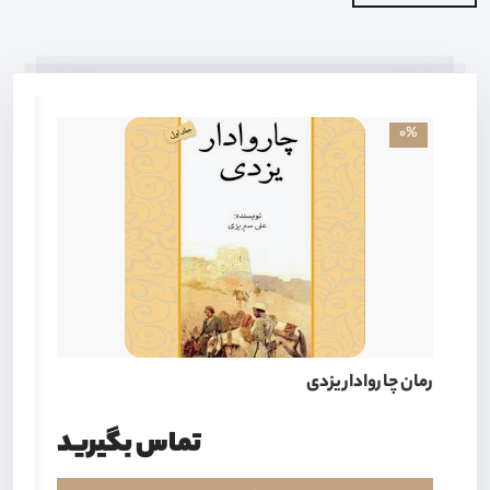
0%
رمان چاروادار یزدی
رما
تماس بگیرید