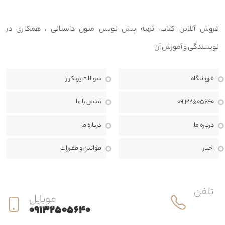
فروش آنلاین کتاب، تهیه پیش نویس متون داستانی ، همکاری در
نویسندگی و آموزش آن
فروشگاه
سوالات پرتکرار
09132505640
تماس با ما
درباره ما
درباره ما
اخبار
قوانين و مقررات
تلفن
موبایل
09132505640